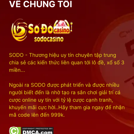
VỀ CHÚNG TÔI
SODO - Thương hiệu uy tín chuyên tập trung
chia sẻ các kiến thức liên quan tới lô đề, xổ số 3
miền...
Ngoài ra SODO được phát triển và được nhiều
người biết đến là nhờ tạo ra sân chơi giải trí cá
cược online uy tín với tỷ lệ cược cạnh tranh,
khuyến mãi cực hời..Hãy tham gia ngay để nhận
mã code lên đến 999k.