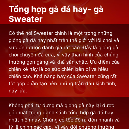
Tổng hợp gà đá hay- gà
Sweater
Có thể nói Sweater chính là một trong những
giống gà đá hay nhất trên thế giới với lối chơi và
sức bền được đánh giá rất cao. Đây là giống gà
chọi chuyên đá cựa, vì vậy thân hình của chúng
thường gọn gàng và khá săn chắc. Ưu điểm của
chiến kê này là có sức chiến bền bỉ và hiếu
chiến cao. Khả năng bay của Sweater cũng rất
tốt góp phần tạo nên những trận đấu kịch tính,
nảy lửa.
Không phải tự dưng mà giống gà này lại được
góp mặt trong danh sách tổng hợp gà đá hay
nhất hiện nay. Chúng có tốc độ ra đòn nhanh và
tỷ lệ chính xác cao. Vì vậy đối phương thường