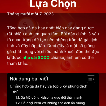
Lựa Chọn
Tháng mười một 7, 2023
Tổng hợp gà đá hay nhất hiện nay đang được
rất nhiều anh em quan tâm. Bởi đây chính là yếu
tố quan trọng để tạo nên những trận đá gà kịch
tính và đầy hấp dẫn. Dưới đây là một số giống
gà chất lượng với nhiều mánh khoé, đòn thế độc
lạ được
nhà cái SODO
chia sẻ, anh em có thể
tham khảo.
Nội dung bài viết
Tổng hợp gà đá hay và top 5 kỳ phùng địch
thủ
Gà Mỹ dòng Kelso hạ gục đối thủ nhanh
Gà chọi Peru với những thế đòn ấn tượng