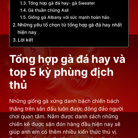
Tổng hợp gà đá hay- gà Sweater
Gà thuần chủng Asil
Giống gà Albany với sức mạnh hoàn hảo
Những yếu tố chọn từ tổng hợp gà đá hay nhất
hiện nay
Lời kết
Tổng hợp gà đá hay và
top 5 kỳ phùng địch
thủ
Những giống gà xứng danh bách chiến bách
thắng trên sân đấu luôn được đông đảo người
chơi quan tâm. Nắm được danh sách những
chiến kê được săn đón hàng đầu hiện nay sẽ
giúp anh em có thêm nhiều kiến thức thú vị.