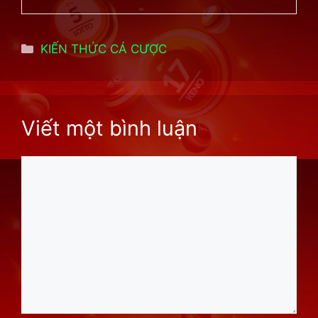
Danh
KIẾN THỨC CÁ CƯỢC
mục
Viết một bình luận
Bình
luận