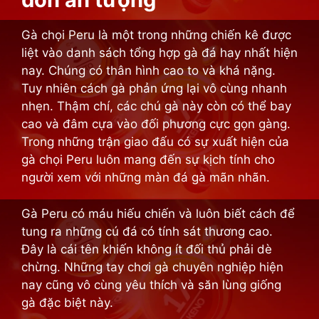
Gà chọi Peru là một trong những chiến kê được
liệt vào danh sách tổng hợp gà đá hay nhất hiện
nay. Chúng có thân hình cao to và khá nặng.
Tuy nhiên cách gà phản ứng lại vô cùng nhanh
nhẹn. Thậm chí, các chú gà này còn có thể bay
cao và đâm cựa vào đối phương cực gọn gàng.
Trong những trận giao đấu có sự xuất hiện của
gà chọi Peru luôn mang đến sự kịch tính cho
người xem với những màn đá gà mãn nhãn.
Gà Peru có máu hiếu chiến và luôn biết cách để
tung ra những cú đá có tính sát thương cao.
Đây là cái tên khiến không ít đối thủ phải dè
chừng. Những tay chơi gà chuyên nghiệp hiện
nay cũng vô cùng yêu thích và săn lùng giống
gà đặc biệt này.