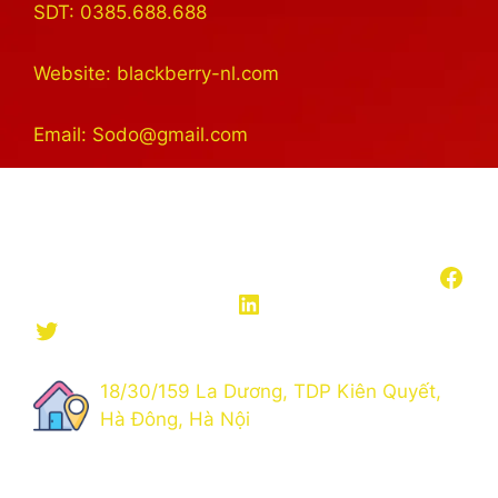
SDT: 0385.688.688
Website:
blackberry-nl.com
Email:
Sodo@gmail.com
LIÊN HỆ SODO
Facebook
LinkedIn
Twitter
18/30/159 La Dương, TDP Kiên Quyết,
Hà Đông, Hà Nội