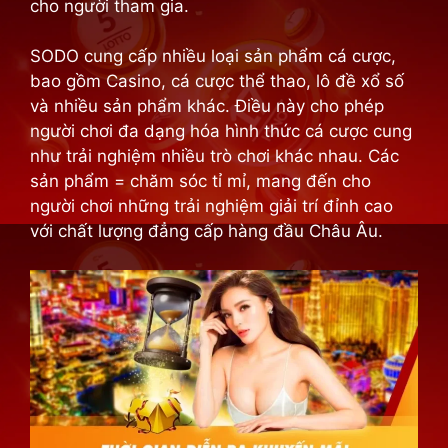
cho người tham gia.
SODO cung cấp nhiều loại sản phẩm cá cược,
bao gồm Casino, cá cược thể thao, lô đề xổ số
và nhiều sản phẩm khác. Điều này cho phép
người chơi đa dạng hóa hình thức cá cược cung
như trải nghiệm nhiều trò chơi khác nhau. Các
sản phẩm = chăm sóc tỉ mỉ, mang đến cho
người chơi những trải nghiệm giải trí đỉnh cao
với chất lượng đẳng cấp hàng đầu Châu Âu.