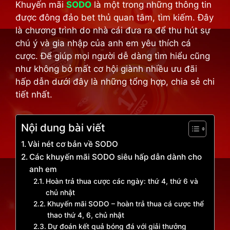
Khuyến mãi
SODO
là một trong những thông tin
được đông đảo bet thủ quan tâm, tìm kiếm. Đây
là chương trình do nhà cái đưa ra để thu hút sự
chú ý và gia nhập của anh em yêu thích cá
cược. Để giúp mọi người dễ dàng tìm hiểu cũng
như không bỏ mất cơ hội giành nhiều ưu đãi
hấp dẫn dưới đây là những tổng hợp, chia sẻ chi
tiết nhất.
Nội dung bài viết
Vài nét cơ bản về SODO
Các khuyến mãi SODO siêu hấp dẫn dành cho
anh em
Hoàn trả thua cược các ngày: thứ 4, thứ 6 và
chủ nhật
Khuyến mãi SODO – hoàn trả thua cá cược thể
thao thứ 4, 6, chủ nhật
Dự đoán kết quả bóng đá với giải thưởng