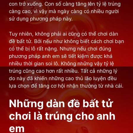
con trở xuống. Con số càng tăng lên tỷ lệ trúng
càng cao, vì vậy mà ngày càng có nhiều người
sử dụng phương pháp này.
Tuy nhiên, không phải ai cũng có thể chơi dàn
đề bất tử. Bởi nếu như không biết cách chơi bạn
có thể bị lỗ rất nặng. Nhưng nếu chơi đúng
phương pháp anh em sẽ tiết kiệm được khá
nhiều thời gian soi lô. Không những vậy tỷ lệ
trúng cũng cao hơn rất nhiều. Tất cả những lý
do này đã khiến những cao thủ lão luyện đều
lựa chọn để tăng cơ hội nhận thưởng từ nhà cái.
Những dàn đề bất tử
chơi là trúng cho anh
em