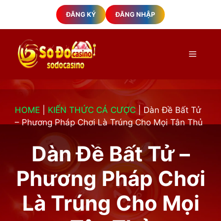
Chuyển
ĐĂNG KÝ
ĐĂNG NHẬP
đến
nội
dung
Menu
HOME
|
KIẾN THỨC CÁ CƯỢC
|
Dàn Đề Bất Tử
– Phương Pháp Chơi Là Trúng Cho Mọi Tân Thủ
Dàn Đề Bất Tử –
Phương Pháp Chơi
Là Trúng Cho Mọi