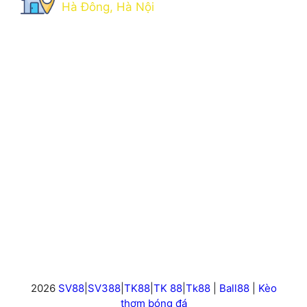
Hà Đông, Hà Nội
2026
SV88
|
SV388
|
TK88
|
TK 88
|
Tk88
|
Ball88
|
Kèo
thơm bóng đá