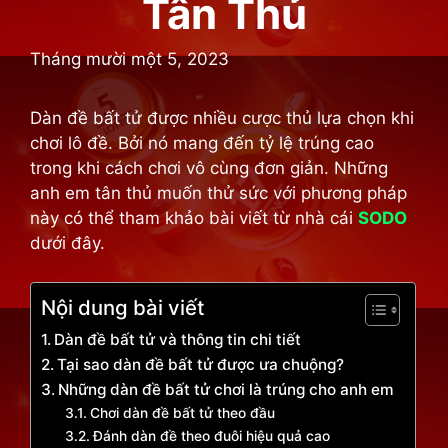
Tân Thủ
Tháng mười một 5, 2023
Dàn đề bất tử được nhiều cược thủ lựa chọn khi
chơi lô đề. Bởi nó mang đến tỷ lệ trúng cao
trong khi cách chơi vô cùng đơn giản. Những
anh em tân thủ muốn thử sức với phương pháp
này có thể tham khảo bài viết từ nhà cái
SODO
dưới đây.
Nội dung bài viết
Dàn đề bất tử và thông tin chi tiết
Tại sao dàn đề bất tử được ưa chuộng?
Những dàn đề bất tử chơi là trúng cho anh em
Chơi dàn đề bất tử theo đầu
Đánh dàn đề theo đuôi hiệu quả cao