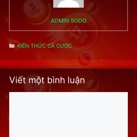
ADMIN SODO
Danh
KIẾN THỨC CÁ CƯỢC
mục
Viết một bình luận
Bình
luận