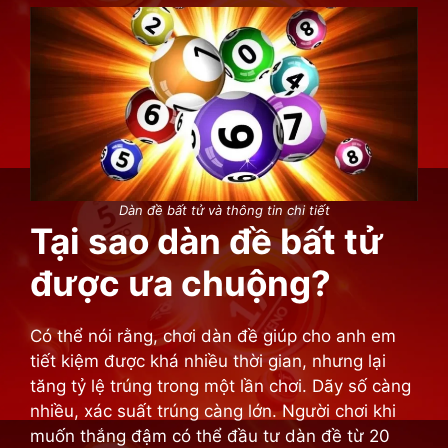
Dàn đề bất tử và thông tin chi tiết
Tại sao dàn đề bất tử
được ưa chuộng?
Có thể nói rằng, chơi dàn đề giúp cho anh em
tiết kiệm được khá nhiều thời gian, nhưng lại
tăng tỷ lệ trúng trong một lần chơi. Dãy số càng
nhiều, xác suất trúng càng lớn. Người chơi khi
muốn thắng đậm có thể đầu tư dàn đề từ 20