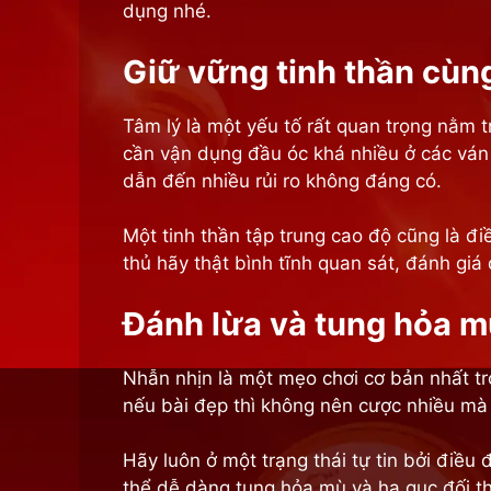
dụng nhé.
Giữ vững tinh thần cùng
Tâm lý là một yếu tố rất quan trọng nằm t
cần vận dụng đầu óc khá nhiều ở các ván b
dẫn đến nhiều rủi ro không đáng có.
Một tinh thần tập trung cao độ cũng là đi
thủ hãy thật bình tĩnh quan sát, đánh giá
Đánh lừa và tung hỏa m
Nhẫn nhịn là một mẹo chơi cơ bản nhất tro
nếu bài đẹp thì không nên cược nhiều mà 
Hãy luôn ở một trạng thái tự tin bởi điều 
thể dễ dàng tung hỏa mù và hạ gục đối t