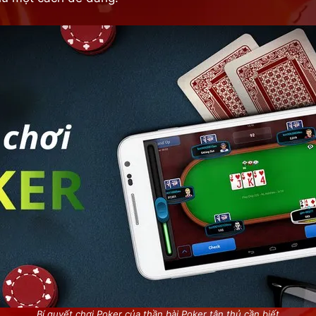
Bí quyết chơi Poker của thần bài Poker tân thủ cần biết