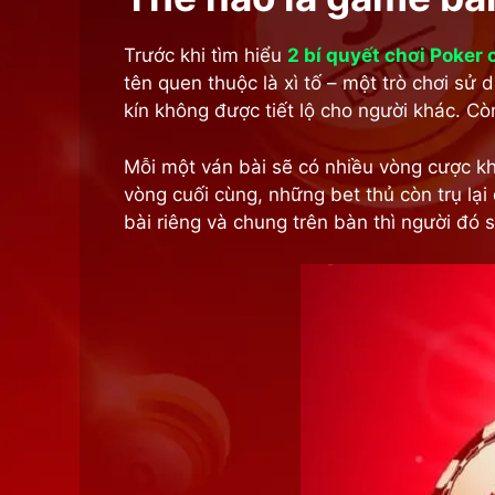
Trước khi tìm hiểu
2 bí quyết chơi Poker 
tên quen thuộc là xì tố – một trò chơi sử 
kín không được tiết lộ cho người khác. Cò
Mỗi một ván bài sẽ có nhiều vòng cược kh
vòng cuối cùng, những bet thủ còn trụ lạ
bài riêng và chung trên bàn thì người đó 