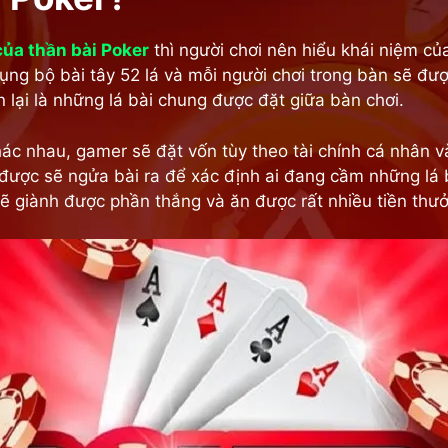
của thần bài Poker
thì người chơi nên hiểu khái niệm củ
dụng bộ bài tây 52 lá và mỗi người chơi trong bàn sẽ đượ
n lại là những lá bài chung được đặt giữa bàn chơi.
ác nhau, gamer sẽ đặt vốn tùy theo tài chính cá nhân và
i được sẽ ngửa bài ra để xác định ai đang cầm những lá
sẽ giành được phần thắng và ăn được rất nhiều tiền thư