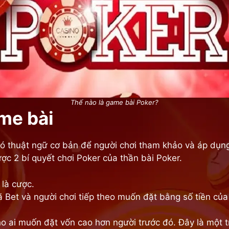
Thế nào là game bài Poker?
me bài
ó thuật ngữ cơ bản để người chơi tham khảo và áp dụng
c 2 bí quyết chơi Poker của thần bài Poker.
 là cược.
 Bet và người chơi tiếp theo muốn đặt bằng số tiền của 
ho ai muốn đặt vốn cao hơn người trước đó. Đây là một 