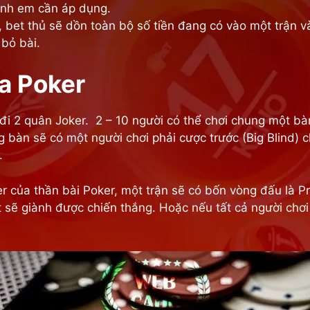
anh em cần áp dụng.
ay, bet thủ sẽ dồn toàn bộ số tiền đang có vào một trận v
 bỏ bài.
a Poker
 đi 2 quân Joker. 2 – 10 người có thể chơi chung một bà
 bàn sẽ có một người chơi phải cược trước (Big Blind) c
).
r của thần bài Poker, một trận sẽ có bốn vòng đấu là Pre
 sẽ giành được chiến thắng. Hoặc nếu tất cả người chơi