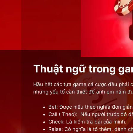
Thuật ngữ trong ga
Hầu hết các tựa game cá cược đều phải c
những yếu tố cần thiết để anh em nắm đượ
Bet: Được hiểu theo nghĩa đơn giản
Call ( Theo): Nểu người trước đó đã
Check: Là kiểm tra bài của mình.
Raise: Có nghĩa là tố thêm, dành c